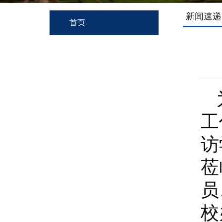
新闻速递
首页
工
访
莅
员
校