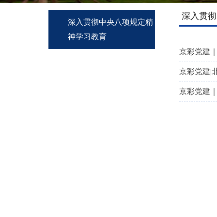
深入贯彻
深入贯彻中央八项规定精
神学习教育
京彩党建
京彩党建
京彩党建